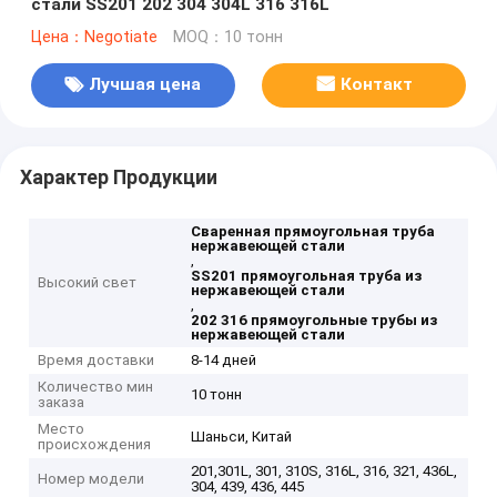
стали SS201 202 304 304L 316 316L
Цена：Negotiate
MOQ：10 тонн
Лучшая цена
Контакт
Характер Продукции
Сваренная прямоугольная труба
нержавеющей стали
,
SS201 прямоугольная труба из
Высокий свет
нержавеющей стали
,
202 316 прямоугольные трубы из
нержавеющей стали
Время доставки
8-14 дней
Количество мин
10 тонн
заказа
Место
Шаньси, Китай
происхождения
201,301L, 301, 310S, 316L, 316, 321, 436L,
Номер модели
304, 439, 436, 445