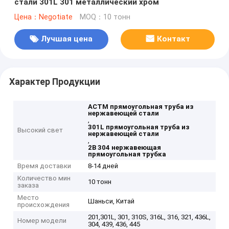
стали 301L 301 металлический хром
Цена：Negotiate
MOQ：10 тонн
Лучшая цена
Контакт
Характер Продукции
АСТМ прямоугольная труба из
нержавеющей стали
,
301L прямоугольная труба из
Высокий свет
нержавеющей стали
,
2B 304 нержавеющая
прямоугольная трубка
Время доставки
8-14 дней
Количество мин
10 тонн
заказа
Место
Шаньси, Китай
происхождения
201,301L, 301, 310S, 316L, 316, 321, 436L,
Номер модели
304, 439, 436, 445