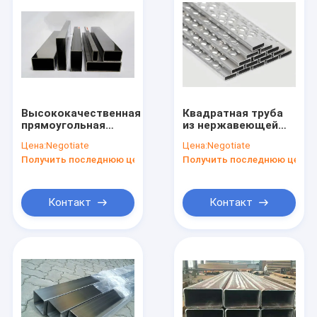
Высококачественная
Квадратная труба
прямоугольная
из нержавеющей
труба из
стали для
Цена:
Negotiate
Цена:
Negotiate
нержавеющей
структурных
Получить последнюю цену
Получить последнюю цену
стали
применений
холоднокатаная
техническая
Контакт
Контакт
Домой
Продукты
Видеозаписи