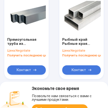
Прямоугольная
Рыбный край
труба из
Рыбные края
нержавеющей
Нержавеющая
Цена:
Negotiate
Цена:
Negotiate
стали, наружный
сталь
Получить последнюю цену
Получить последнюю цену
диаметр 120 мм,
прямоугольная
холоднотянутая
полая секция
для долговечности
настраиваемая и
края
Контакт
Контакт
Экономьте свое время
Позвольте нам связаться с вами с
лучшими продуктами.