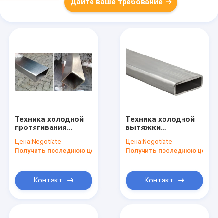
Дайте ваше требование
Техника холодной
Техника холодной
протягивания
вытяжки
Нержавеющая
прямоугольной
Цена:
Negotiate
Цена:
Negotiate
сталь
трубы из
Получить последнюю цену
Получить последнюю цену
прямоугольная
нержавеющей
трубка с верхним
стали,
настраиваемая под
ваши уникальные
Контакт
Контакт
требования