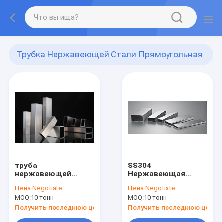
Трубка Нержавеющей Стали Прямоугольная
(38)
труба
SS304
нержавеющей
Нержавеющая
стали 12m
сталь
Цена:
Negotiate
Цена:
Negotiate
прямоугольная
прямоугольная
MOQ:
10 тонн
MOQ:
10 тонн
трубка
Получить последнюю цену
Получить последнюю цену