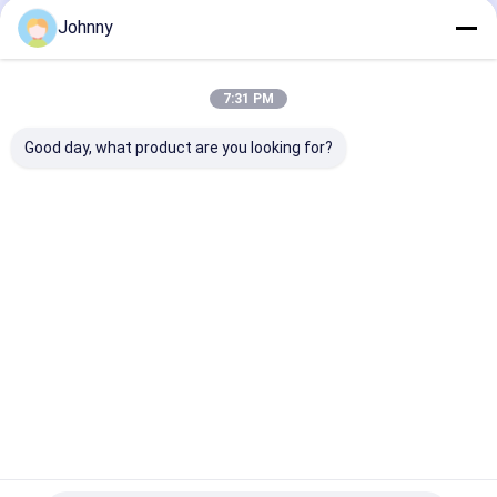
Johnny
Наши Категории
7:31 PM
Good day, what product are you looking for?
Плоский лист из
трубка квадрата
Трубка
нержавеющей
нержавеющей
нержавеюще
стали
стали
стали
прямоугольн
Главная
Карта
контактные
Desktop
страница
сайта
данные
Site
Карта сайта
Privacy Policy
Качество
Плоский лист из нержавеющей стали
Китайская
фабрика.Copyright © 2026 ShanXi TaiGang Stainless Steel Co.,Ltd.
All Rights Reserved.