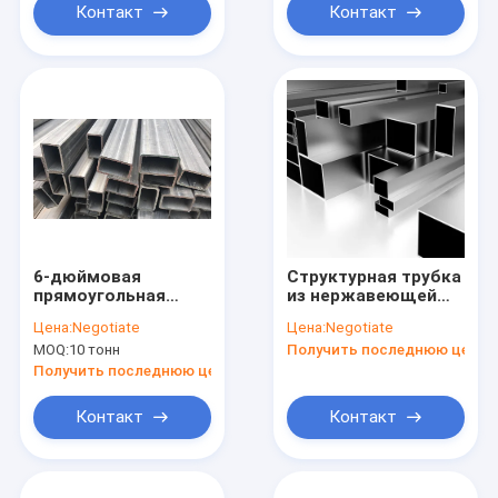
Контакт
Контакт
6-дюймовая
Структурная трубка
прямоугольная
из нержавеющей
труба из
стали с наружным
Цена:
Negotiate
Цена:
Negotiate
нержавеющей
диаметром 120 мм
MOQ:
10 тонн
Получить последнюю цену
стали
Получить последнюю цену
Контакт
Контакт