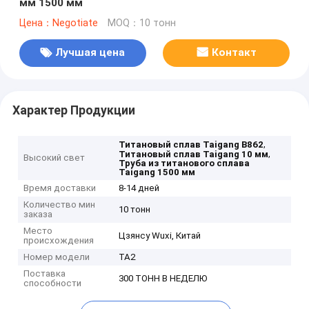
мм 1500 мм
Цена：Negotiate
MOQ：10 тонн
Лучшая цена
Контакт
Характер Продукции
,
Титановый сплав Taigang B862
,
Титановый сплав Taigang 10 мм
Высокий свет
Труба из титанового сплава
Taigang 1500 мм
Время доставки
8-14 дней
Количество мин
10 тонн
заказа
Место
Цзянсу Wuxi, Китай
происхождения
Номер модели
TA2
Поставка
300 ТОНН В НЕДЕЛЮ
способности