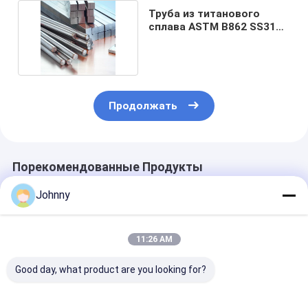
Труба из титанового
сплава ASTM B862 SS316
10 мм 1500 мм
Продолжать
Порекомендованные Продукты
Johnny
11:26 AM
Good day, what product are you looking for?
Стержень из
Круглый пруток из
A322 Титано