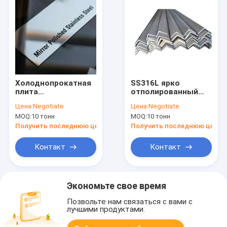
Холоднопрокатная
SS316L ярко
плита
отполированный
нержавеющей
угол из
Цена:
Negotiate
Цена:
Negotiate
стали 316L
нержавеющей
MOQ:
10 тонн
MOQ:
10 тонн
стали 304 304L 316
Получить последнюю цену
Получить последнюю цену
Контакт
Контакт
Экономьте свое время
Позвольте нам связаться с вами с
лучшими продуктами.