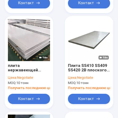
Контакт
Контакт
плита
Плита SS410 SS409
нержавеющей
SS420 2B плоского
стали плоского
листа
Цена:
Negotiate
Цена:
Negotiate
листа 2B ASTM
нержавеющей
MOQ:
10 тонн
MOQ:
10 тонн
нержавеющей
стали AISI
стали 316L
Получить последнюю цену
Получить последнюю цену
Контакт
Контакт