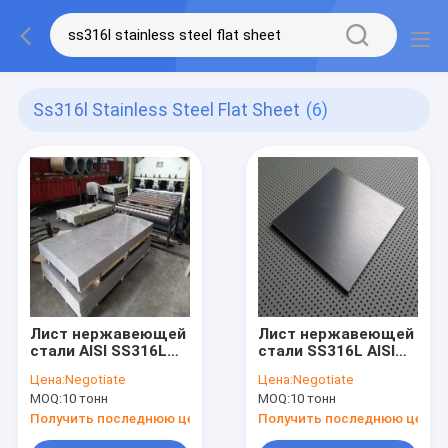
Ss316l Stainless Steel Flat Sheet
(6)
Лист нержавеющей
Лист нержавеющей
стали AISI SS316L
стали SS316L AISI
ASTM DIN SS410
40мм 1100мм
Цена:
Negotiate
Цена:
Negotiate
SS409 SS420 2B
MOQ:
10 тонн
MOQ:
10 тонн
Получить последнюю цену
Получить последнюю цену